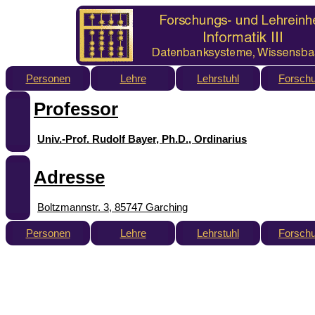
Personen
Lehre
Lehrstuhl
Forsch
Professor
Univ.-Prof. Rudolf Bayer, Ph.D., Ordinarius
Adresse
Boltzmannstr. 3,
85747 Garching
Personen
Lehre
Lehrstuhl
Forsch